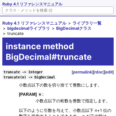
Ruby 4.1 リファレンスマニュアル
Ruby 4.1 リファレンスマニュアル
ライブラリ一覧
bigdecimalライブラリ
BigDecimalクラス
truncate
instance method
BigDecimal#truncate
[
permalink
][
rdoc
][
edit
]
truncate -> Integer
truncate(n) -> BigDecimal
小数点以下の数を切り捨てて整数にします。
[PARAM]
:
n
小数点以下の桁数を整数で指定します。
以下のように引数を与えて、小数点以下 n+1 位の