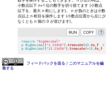
数字を操作することもできます。 n が正の時は、
小数点以下 n+1 位の数字を切り捨てます (小数点
以下を、最大 n 桁にします)。 n が負のときは小数
点以上 n 桁目を操作します (小数点位置から左に少
なくとも n 個の 0 が並びます)。
RUN
?
require
"
bigdecimal
"
p
BigDecimal
(
"
1.23456
"
)
.
truncate
(
4
)
.
to_f
p
BigDecimal
(
"
15.23456
"
)
.
truncate
(
-
1
)
.
to_f
フィードバックを送る
/
このマニュアルを編
集する