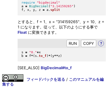
require
"
bigdecimal
"
a 
=
BigDecimal
(
"
3.14159265
"
)
f, x, y, z 
=
 a
.
split
とすると、f = 1、x = "314159265"、y = 10、z =
1 になります。従って、以下のようにする事で
Float
に変換できます。
RUN
?
s 
=
"
0.
"
+
x

b 
=
 f
*
(
s
.
to_f
)
*
(
y
**
z
)
[SEE_ALSO]
BigDecimal#to_f
フィードバックを送る
/
このマニュアルを編
集する