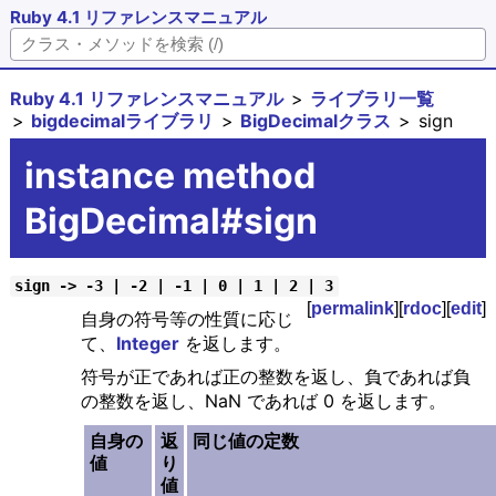
Ruby 4.1 リファレンスマニュアル
Ruby 4.1 リファレンスマニュアル
ライブラリ一覧
bigdecimalライブラリ
BigDecimalクラス
sign
instance method
BigDecimal#sign
sign -> -3 | -2 | -1 | 0 | 1 | 2 | 3
[
permalink
][
rdoc
][
edit
]
自身の符号等の性質に応じ
て、
Integer
を返します。
符号が正であれば正の整数を返し、負であれば負
の整数を返し、NaN であれば 0 を返します。
自身の
返
同じ値の定数
値
り
値