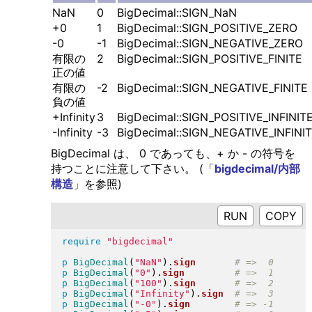
NaN
0
BigDecimal::SIGN_NaN
+0
1
BigDecimal::SIGN_POSITIVE_ZERO
-0
-1
BigDecimal::SIGN_NEGATIVE_ZERO
有限の
2
BigDecimal::SIGN_POSITIVE_FINITE
正の値
有限の
-2
BigDecimal::SIGN_NEGATIVE_FINITE
負の値
+Infinity
3
BigDecimal::SIGN_POSITIVE_INFINIT
-Infinity
-3
BigDecimal::SIGN_NEGATIVE_INFINI
BigDecimal は、 0 であっても、+ か - の符号を
持つことに注意して下さい。 (「
bigdecimal/内部
構造
」を参照)
RUN
require
"
bigdecimal
"
p
BigDecimal
(
"
NaN
"
)
.
sign
p
BigDecimal
(
"
0
"
)
.
sign
p
BigDecimal
(
"
100
"
)
.
sign
p
BigDecimal
(
"
Infinity
"
)
.
sign
p
BigDecimal
(
"
-0
"
)
.
sign