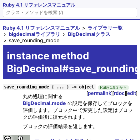
Ruby 4.1 リファレンスマニュアル
Ruby 4.1 リファレンスマニュアル
ライブラリ一覧
bigdecimalライブラリ
BigDecimalクラス
save_rounding_mode
instance method
BigDecimal#save_roundin
save_rounding_mode { ... } -> object
Ruby 1.9.3 から
[
permalink
][
rdoc
][
edit
]
丸め処理に関する
BigDecimal.mode
の設定を保存してブロックを
評価します。ブロック中で変更した設定はブロッ
クの評価後に復元されます。
ブロックの評価結果を返します。