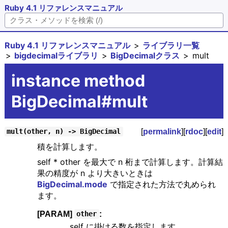
Ruby 4.1 リファレンスマニュアル
Ruby 4.1 リファレンスマニュアル
ライブラリ一覧
bigdecimalライブラリ
BigDecimalクラス
mult
instance method
BigDecimal#mult
[
permalink
][
rdoc
][
edit
]
mult(other, n) -> BigDecimal
積を計算します。
self * other を最大で n 桁まで計算します。計算結
果の精度が n より大きいときは
BigDecimal.mode
で指定された方法で丸められ
ます。
[PARAM]
:
other
self に掛ける数を指定します。