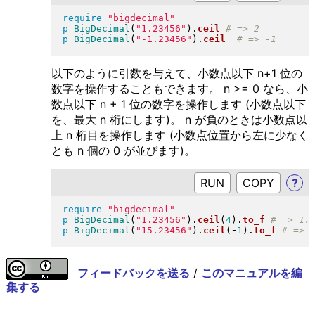
require
"
bigdecimal
"
p
BigDecimal
(
"
1.23456
"
)
.
ceil
p
BigDecimal
(
"
-1.23456
"
)
.
ceil
以下のように引数を与えて、小数点以下 n+1 位の
数字を操作することもできます。 n >= 0 なら、小
数点以下 n + 1 位の数字を操作します (小数点以下
を、最大 n 桁にします)。 n が負のときは小数点以
上 n 桁目を操作します (小数点位置から左に少なく
とも n 個の 0 が並びます)。
RUN
?
require
"
bigdecimal
"
p
BigDecimal
(
"
1.23456
"
)
.
ceil
(
4
)
.
to_f
p
BigDecimal
(
"
15.23456
"
)
.
ceil
(
-
1
)
.
to_f
フィードバックを送る
/
このマニュアルを編
集する