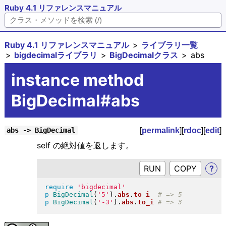
Ruby 4.1 リファレンスマニュアル
Ruby 4.1 リファレンスマニュアル
ライブラリ一覧
bigdecimalライブラリ
BigDecimalクラス
abs
instance method
BigDecimal#abs
[
permalink
][
rdoc
][
edit
]
abs -> BigDecimal
self の絶対値を返します。
RUN
?
require
'bigdecimal'
p
BigDecimal
(
'5'
)
.
abs
.
to_i
p
BigDecimal
(
'-3'
)
.
abs
.
to_i