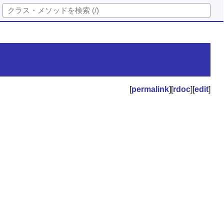
[
permalink
][
rdoc
][
edit
]