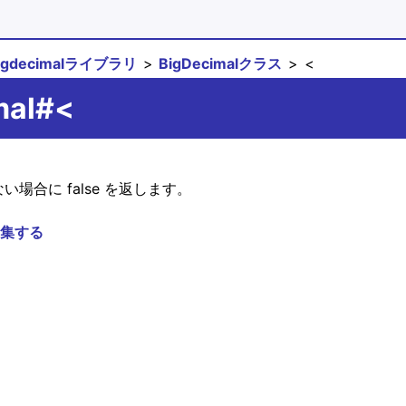
igdecimalライブラリ
BigDecimalクラス
<
mal#<
でない場合に false を返します。
集する