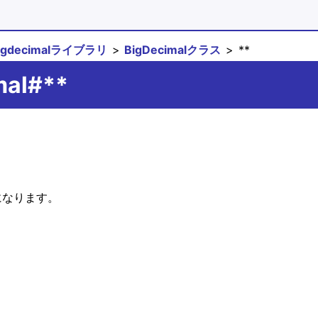
igdecimalライブラリ
BigDecimalクラス
**
mal#**
上になります。