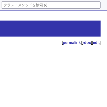
[
permalink
][
rdoc
][
edit
]