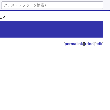
UP
[
permalink
][
rdoc
][
edit
]