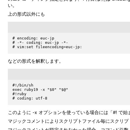
い。
上の形式以外にも
# encoding: euc-jp

# -*- coding: euc-jp -*-

などの形式を解釈します。
#!/bin/sh

exec ruby19 -x "$0" "$@"

#!ruby

このように -x オプションを使っている場合には「#! で始
マジックコメントによりスクリプトファイル毎にスクリプ
マジックコメントが指定されなかった場合、コマンド引数 -K