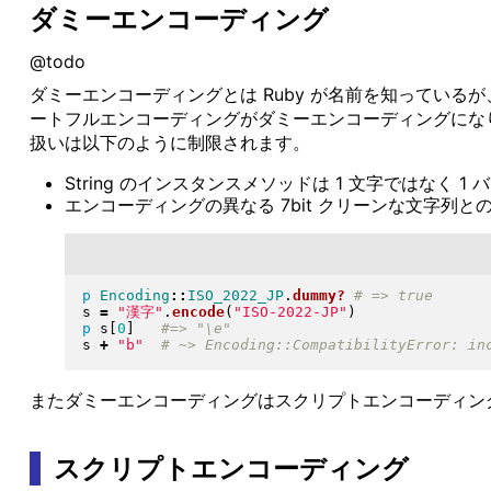
ダミーエンコーディング
@todo
ダミーエンコーディングとは Ruby が名前を知っているが、
ートフルエンコーディングがダミーエンコーディングにな
扱いは以下のように制限されます。
String のインスタンスメソッドは 1 文字ではなく 
エンコーディングの異なる 7bit クリーンな文字列との
p
Encoding
::
ISO_2022_JP
.
dummy?
s 
=
"
漢字
"
.
encode
(
"
ISO-2022-JP
"
)
p
 s
[
0
]
s 
+
"
b
"
またダミーエンコーディングはスクリプトエンコーディン
スクリプトエンコーディング