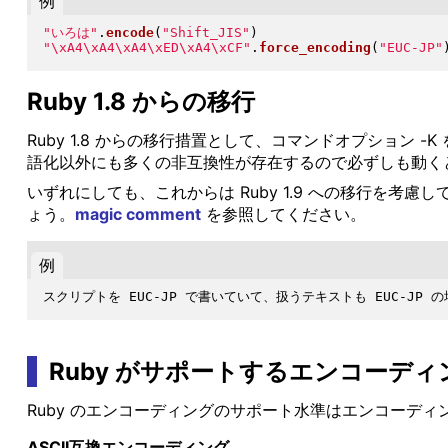
例
"
いろは
"
.
encode
(
"
Shift_JIS
"
)
"
\xA4\xA4\xA4\xED\xA4\xCF
"
.
force_encoding
(
"
EUC-JP
"
Ruby 1.8 からの移行
Ruby 1.8 からの移行措置として、コマンドオプション -K
語化以外にも多くの非互換性が存在するので必ずしも動く
いずれにしても、これからは Ruby 1.9 への移行を考
ょう。
magic comment
を参照してください。
例
Ruby がサポートするエンコーディ
Ruby のエンコーディングのサポート水準はエンコーデ
ASCII互換エンコーディング