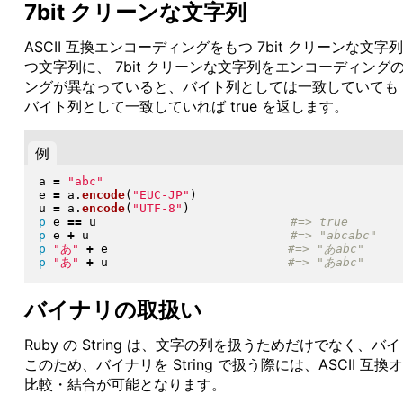
7bit クリーンな文字列
ASCII 互換エンコーディングをもつ 7bit クリーンな
つ文字列に、 7bit クリーンな文字列をエンコーディング
ングが異なっていると、バイト列としては一致していても f
バイト列として一致していれば true を返します。
例
a 
=
"
abc
"
e 
=
 a
.
encode
(
"
EUC-JP
"
)
u 
=
 a
.
encode
(
"
UTF-8
"
)
p
 e 
==
 u                           
p
 e 
+
 u                            
p
"
あ
"
+
 e                         
p
"
あ
"
+
 u                         
バイナリの取扱い
Ruby の String は、文字の列を扱うためだけでなく
このため、バイナリを String で扱う際には、ASCII 互換オ
比較・結合が可能となります。