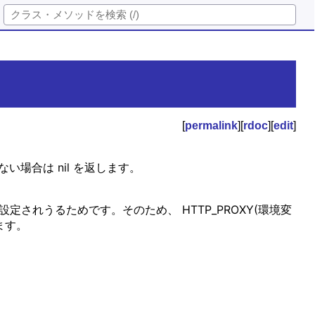
[
permalink
][
rdoc
][
edit
]
からない場合は nil を返します。
。
xy: に設定されうるためです。そのため、 HTTP_PROXY(環境変
れます。