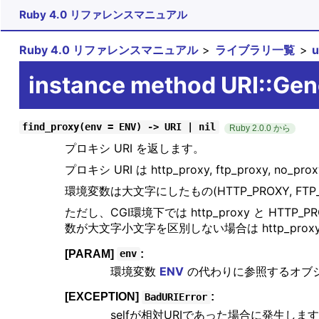
Ruby 4.0 リファレンスマニュアル
Ruby 4.0 リファレンスマニュアル
ライブラリ一覧
instance method URI::Gen
find_proxy(env = ENV) -> URI | nil
Ruby 2.0.0 から
プロキシ URI を返します。
プロキシ URI は http_proxy, ftp_pro
環境変数は大文字にしたもの(HTTP_PROXY, FT
ただし、CGI環境下では http_proxy と HTTP
数が大文字小文字を区別しない場合は http_proxy
[PARAM]
:
env
環境変数
ENV
の代わりに参照するオブ
[EXCEPTION]
:
BadURIError
selfが相対URIであった場合に発生しま