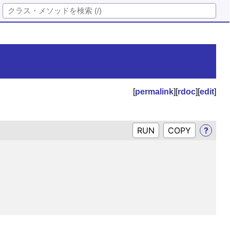
[
permalink
][
rdoc
][
edit
]
RUN
?