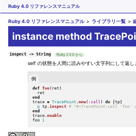
Ruby 4.0 リファレンスマニュアル
Ruby 4.0 リファレンスマニュアル
ライブラリ一覧
instance method TracePo
inspect -> String
Ruby 2.0.0 から
self の状態を人間に読みやすい文字列にして返
例
def
foo
(
ret
)
end
trace 
=
TracePoint
.
new
(
:call
)
do
|
tp
|
p
 tp
.
inspect
end
trace
.
enable
foo 
1