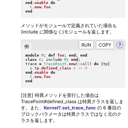
end
.
enable
do
C
.
new
.
foo
end
メソッドがモジュールで定義されていた場合も
(include に関係なく)モジュールを返します。
RUN
?
例
module
M
; 
def
foo
; 
end
; 
end
class
C
; include 
M
; 
end
;

trace 
=
TracePoint
.
new
(
:call
)
do
|
tp
|
p
 tp
.
defined_class
end
.
enable
do
C
.
new
.
foo
end
[注意] 特異メソッドを実行した場合は
TracePoint#defined_class は特異クラスを返しま
す。また、
Kernel?.set_trace_func
の 6 番目の
ブロックパラメータは特異クラスではなく元のク
ラスを返します。