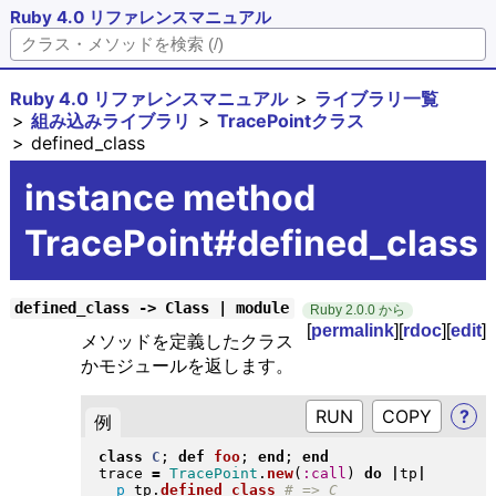
Ruby 4.0 リファレンスマニュアル
Ruby 4.0 リファレンスマニュアル
ライブラリ一覧
組み込みライブラリ
TracePointクラス
defined_class
instance method
TracePoint#defined_class
defined_class -> Class | module
Ruby 2.0.0 から
[
permalink
][
rdoc
][
edit
]
メソッドを定義したクラス
かモジュールを返します。
RUN
?
例
class
C
; 
def
foo
; 
end
; 
end
trace 
=
TracePoint
.
new
(
:call
)
do
|
tp
|
p
 tp
.
defined_class