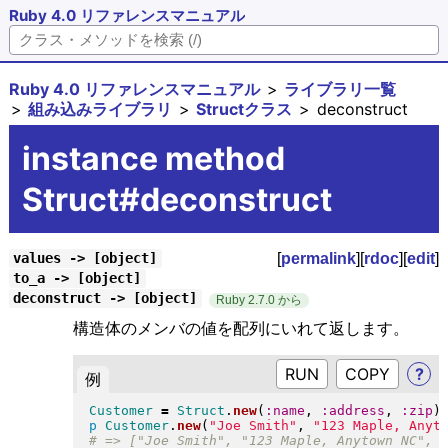
Ruby 4.0 リファレンスマニュアル
Ruby 4.0 リファレンスマニュアル
ライブラリ一覧
組み込みライブラリ
Structクラス
deconstruct
instance method
Struct#deconstruct
[
permalink
][
rdoc
][
edit
]
values -> [object]
to_a -> [object]
deconstruct -> [object]
Ruby 2.7.0 から
構造体のメンバの値を配列にいれて返します。
RUN
?
例
Customer
=
Struct
.
new
(
:name
, 
:address
, 
:zip
)
p
Customer
.
new
(
"
Joe Smith
"
, 
"
123 Maple, Anyt