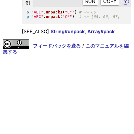
RUN
?
例
p
"
ABC
"
.
unpack1
(
"
C*
"
)
p
"
ABC
"
.
unpack
(
"
C*
"
)
[SEE_ALSO]
String#unpack
,
Array#pack
フィードバックを送る
/
このマニュアルを編
集する