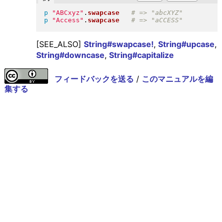
p
"
ABCxyz
"
.
swapcase
p
"
Access
"
.
swapcase
[SEE_ALSO]
String#swapcase!
,
String#upcase
,
String#downcase
,
String#capitalize
フィードバックを送る
/
このマニュアルを編
集する