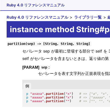
Ruby 4.0 リファレンスマニュアル
Ruby 4.0 リファレンスマニュアル
ライブラリ一覧
instance method String#pa
partition(sep) -> [String, String, String]
セパレータ sep が最初に登場する部分で self 
self がセパレータを含まないときは、返り値の第
[PARAM]
:
sep
セパレータを表す文字列か正規表現を指
例
p
"
axaxa
"
.
partition
(
"
x
"
)
p
"
aaaaa
"
.
partition
(
"
x
"
)
p
"
aaaaa
"
.
partition
(
"
"
)