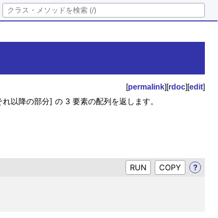
[
permalink
][
rdoc
][
edit
]
 それ以降の部分] の 3 要素の配列を返します。
RUN
?