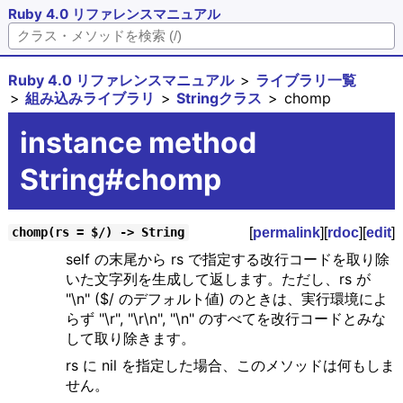
Ruby 4.0 リファレンスマニュアル
Ruby 4.0 リファレンスマニュアル
ライブラリ一覧
組み込みライブラリ
Stringクラス
chomp
instance method
String#chomp
[
permalink
][
rdoc
][
edit
]
chomp(rs = $/) -> String
self の末尾から rs で指定する改行コードを取り除
いた文字列を生成して返します。ただし、rs が
"\n" ($/ のデフォルト値) のときは、実行環境によ
らず "\r", "\r\n", "\n" のすべてを改行コードとみな
して取り除きます。
rs に nil を指定した場合、このメソッドは何もしま
せん。