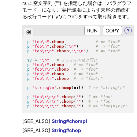
rs に空文字列 ("") を指定した場合は「パラグラフ
モード」になり、実行環境によらず末尾の連続す
る改行コード("\r\n", "\n")をすべて取り除きます。
RUN
?
例
p
"
foo\n
"
.
chomp
p
"
foo\n
"
.
chomp
(
"
\n
"
)
p
"
foo\r\n
"
.
chomp
(
"
\r\n
"
)
$/
=
"
\n
"
p
"
foo\r
"
.
chomp
p
"
foo\r\n
"
.
chomp
p
"
foo\n
"
.
chomp
p
"
foo\n\r
"
.
chomp
p
"
string\n
"
.
chomp
(
nil
)
p
"
foo\r\n\n
"
.
chomp
(
"
"
)
p
"
foo\n\r\n
"
.
chomp
(
"
"
)
p
"
foo\n\r\r
"
.
chomp
(
"
"
)
[SEE_ALSO]
String#chomp!
[SEE_ALSO]
String#chop