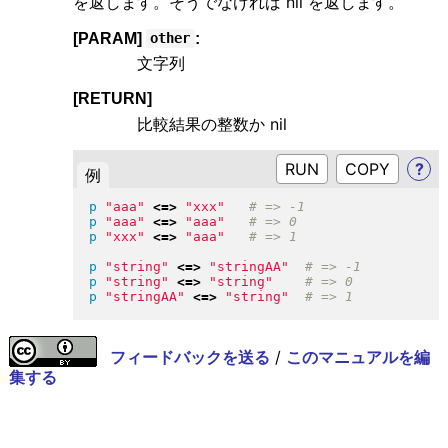
を返します。そうでなければ nil を返します。
[PARAM]
:
other
文字列
[RETURN]
比較結果の整数か nil
RUN
?
例
p
"
aaa
"
<=>
"
xxx
"
p
"
aaa
"
<=>
"
aaa
"
p
"
xxx
"
<=>
"
aaa
"
p
"
string
"
<=>
"
stringAA
"
p
"
string
"
<=>
"
string
"
p
"
stringAA
"
<=>
"
string
"
フィードバックを送る
/
このマニュアルを編
集する