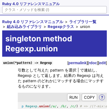
Ruby 4.0 リファレンスマニュアル
Ruby 4.0 リファレンスマニュアル
ライブラリ一覧
組み込みライブラリ
Regexpクラス
union
singleton method
Regexp.union
[
permalink
][
rdoc
][
edit
]
union(*pattern) -> Regexp
引数として与えた pattern を選択 | で連結し、
Regexp として返します。結果の Regexp は与え
た pattern のどれかにマッチする場合にマッチす
るものになります。
RUN
?
p
Regexp
.
union
(
/a/
, 
/b/
, 
/c/
)