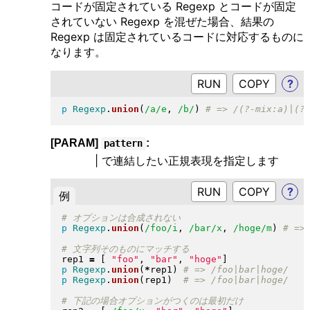
コードが固定されている Regexp とコードが固定
されていない Regexp を混ぜた場合、結果の
Regexp は固定されているコードに対応するものに
なります。
RUN
?
p
Regexp
.
union
(
/a/e
, 
/b/
)
[PARAM]
:
pattern
| で連結したい正規表現を指定します
RUN
?
例
p
Regexp
.
union
(
/foo/i
, 
/bar/x
, 
/hoge/m
)
rep1 
=
[
"
foo
"
, 
"
bar
"
, 
"
hoge
"
]
p
Regexp
.
union
(
*
rep1
)
p
Regexp
.
union
(
rep1
)