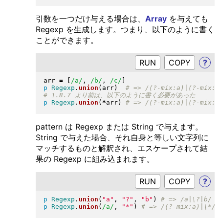
引数を一つだけ与える場合は、
Array
を与えても
Regexp を生成します。つまり、以下のように書く
ことができます。
RUN
?
arr 
=
[
/a/
, 
/b/
, 
/c/
]
p
Regexp
.
union
(
arr
)
p
Regexp
.
union
(
*
arr
)
pattern は Regexp または String で与えます。
String で与えた場合、それ自身と等しい文字列に
マッチするものと解釈され、エスケープされて結
果の Regexp に組み込まれます。
RUN
?
p
Regexp
.
union
(
"
a
"
, 
"
?
"
, 
"
b
"
)
p
Regexp
.
union
(
/a/
, 
"
*
"
)