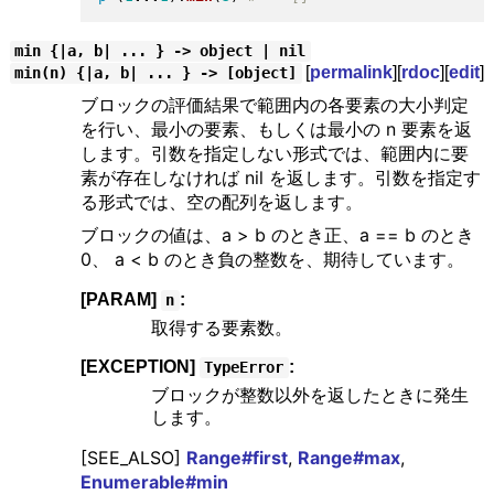
min {|a, b| ... } -> object | nil
[
permalink
][
rdoc
][
edit
]
min(n) {|a, b| ... } -> [object]
ブロックの評価結果で範囲内の各要素の大小判定
を行い、最小の要素、もしくは最小の n 要素を返
します。引数を指定しない形式では、範囲内に要
素が存在しなければ nil を返します。引数を指定す
る形式では、空の配列を返します。
ブロックの値は、a > b のとき正、a == b のとき
0、 a < b のとき負の整数を、期待しています。
[PARAM]
:
n
取得する要素数。
[EXCEPTION]
:
TypeError
ブロックが整数以外を返したときに発生
します。
[SEE_ALSO]
Range#first
,
Range#max
,
Enumerable#min