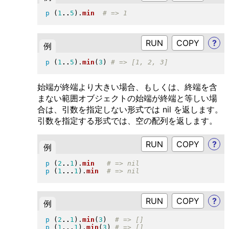
p
(
1
..
5
)
.
min
RUN
?
例
p
(
1
..
5
)
.
min
(
3
)
始端が終端より大きい場合、もしくは、終端を含
まない範囲オブジェクトの始端が終端と等しい場
合は、引数を指定しない形式では nil を返します。
引数を指定する形式では、空の配列を返します。
RUN
?
例
p
(
2
..
1
)
.
min
p
(
1
...
1
)
.
min
RUN
?
例
p
(
2
..
1
)
.
min
(
3
)
p
(
1
...
1
)
.
min
(
3
)