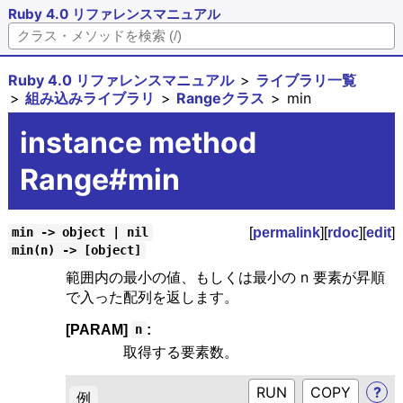
Ruby 4.0 リファレンスマニュアル
Ruby 4.0 リファレンスマニュアル
ライブラリ一覧
組み込みライブラリ
Rangeクラス
min
instance method
Range#min
[
permalink
][
rdoc
][
edit
]
min -> object | nil
min(n) -> [object]
範囲内の最小の値、もしくは最小の n 要素が昇順
で入った配列を返します。
[PARAM]
:
n
取得する要素数。
RUN
?
例