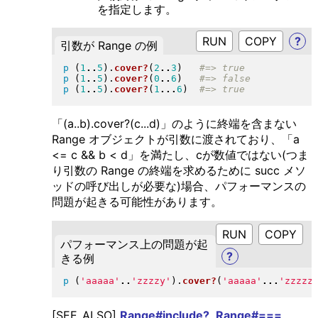
を指定します。
RUN
?
引数が Range の例
p
(
1
..
5
)
.
cover?
(
2
..
3
)
p
(
1
..
5
)
.
cover?
(
0
..
6
)
p
(
1
..
5
)
.
cover?
(
1
...
6
)
「(a..b).cover?(c...d)」のように終端を含まない
Range オブジェクトが引数に渡されており、「a
<= c && b < d」を満たし、cが数値ではない(つま
り引数の Range の終端を求めるために succ メソ
ッドの呼び出しが必要な)場合、パフォーマンスの
問題が起きる可能性があります。
RUN
パフォーマンス上の問題が起
?
きる例
p
(
'aaaaa'
..
'zzzzy'
)
.
cover?
(
'aaaaa'
...
'zzzzz
[SEE_ALSO]
Range#include?
,
Range#===