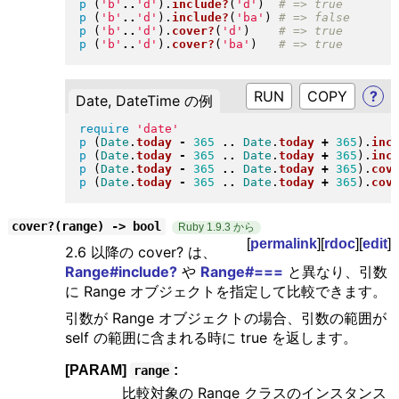
p
(
'b'
..
'd'
)
.
include?
(
'd'
)
p
(
'b'
..
'd'
)
.
include?
(
'ba'
)
p
(
'b'
..
'd'
)
.
cover?
(
'd'
)
p
(
'b'
..
'd'
)
.
cover?
(
'ba'
)
RUN
?
Date, DateTime の例
require
'date'
p
(
Date
.
today
-
365
..
Date
.
today
+
365
)
.
inc
p
(
Date
.
today
-
365
..
Date
.
today
+
365
)
.
inc
p
(
Date
.
today
-
365
..
Date
.
today
+
365
)
.
cov
p
(
Date
.
today
-
365
..
Date
.
today
+
365
)
.
cov
cover?(range) -> bool
Ruby 1.9.3 から
[
permalink
][
rdoc
][
edit
]
2.6 以降の cover? は、
Range#include?
や
Range#===
と異なり、引数
に Range オブジェクトを指定して比較できます。
引数が Range オブジェクトの場合、引数の範囲が
self の範囲に含まれる時に true を返します。
[PARAM]
:
range
比較対象の Range クラスのインスタンス