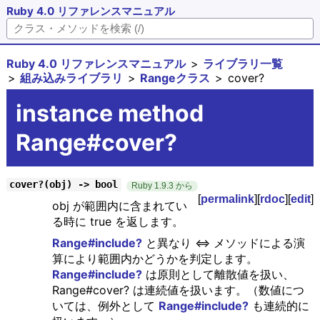
Ruby 4.0 リファレンスマニュアル
Ruby 4.0 リファレンスマニュアル
ライブラリ一覧
組み込みライブラリ
Rangeクラス
cover?
instance method
Range#cover?
cover?(obj) -> bool
Ruby 1.9.3 から
[
permalink
][
rdoc
][
edit
]
obj が範囲内に含まれてい
る時に true を返します。
Range#include?
と異なり <=> メソッドによる演
算により範囲内かどうかを判定します。
Range#include?
は原則として離散値を扱い、
Range#cover? は連続値を扱います。（数値につ
いては、例外として
Range#include?
も連続的に