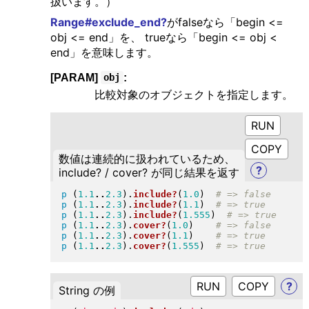
扱います。）
Range#exclude_end?
がfalseなら「begin <=
obj <= end」を、 trueなら「begin <= obj <
end」を意味します。
[PARAM]
:
obj
比較対象のオブジェクトを指定します。
RUN
数値は連続的に扱われているため、
?
include? / cover? が同じ結果を返す
p
(
1.1
..
2.3
)
.
include?
(
1.0
)
p
(
1.1
..
2.3
)
.
include?
(
1.1
)
p
(
1.1
..
2.3
)
.
include?
(
1.555
)
p
(
1.1
..
2.3
)
.
cover?
(
1.0
)
p
(
1.1
..
2.3
)
.
cover?
(
1.1
)
p
(
1.1
..
2.3
)
.
cover?
(
1.555
)
RUN
?
String の例