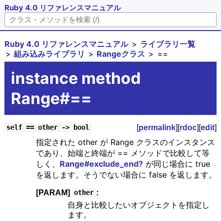
Ruby 4.0 リファレンスマニュアル
Ruby 4.0 リファレンスマニュアル
ライブラリ一覧
組み込みライブラリ
Rangeクラス
==
instance method
Range#==
[
permalink
][
rdoc
][
edit
]
self == other -> bool
指定された other が Range クラスのインスタンス
であり、始端と終端が == メソッドで比較して等
しく、
Range#exclude_end?
が同じ場合に true
を返します。そうでない場合に false を返します。
[PARAM]
:
other
自身と比較したいオブジェクトを指定し
ます。