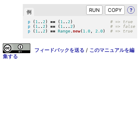
RUN
?
例
p
(
1
..
2
)
==
(
1
..
2
)
p
(
1
..
2
)
==
(
1
...
2
)
p
(
1
..
2
)
==
Range
.
new
(
1.0
, 
2.0
)
フィードバックを送る
/
このマニュアルを編
集する