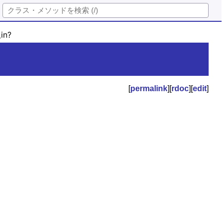
in?
[
permalink
][
rdoc
][
edit
]