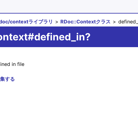
rdoc/contextライブラリ
RDoc::Contextクラス
defined_
ontext#defined_in?
ined in file
集する