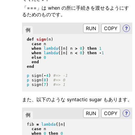
「===」は when の所に手続きを渡せるようにす
るためのものです。
RUN
?
例
def
sign
(
n
)
case
 n

when
lambda
{
|
n
|
 n 
>
0
}
then
1
when
lambda
{
|
n
|
 n 
<
0
}
then
-
1
else
0
end
end
p
 sign
(
-
4
)
p
 sign
(
0
)
p
 sign
(
7
)
また、以下のような syntactic sugar もあります。
RUN
?
例
fib 
=
lambda
{
|
n
|
case
 n

when
0
then
0