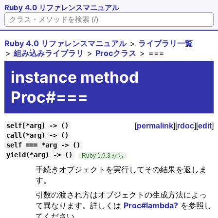
Ruby 4.0 リファレンスマニュアル
Ruby 4.0 リファレンスマニュアル
ライブラリ一覧
組み込みライブラリ
Procクラス
===
instance method
Proc#===
[
permalink
][
rdoc
][
edit
]
self[*arg] -> ()
call(*arg) -> ()
self === *arg -> ()
yield(*arg) -> ()
Ruby 1.9.3 から
手続きオブジェクトを実行してその結果を返しま
す。
引数の渡され方はオブジェクトの生成方法によっ
て異なります。詳しくは
Proc#lambda?
を参照し
てください。