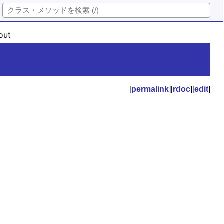
out
[
permalink
][
rdoc
][
edit
]