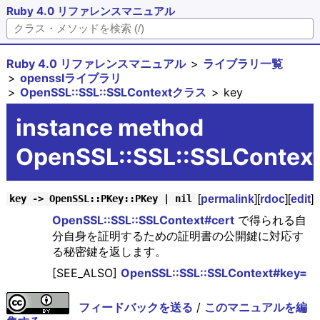
Ruby 4.0 リファレンスマニュアル
Ruby 4.0 リファレンスマニュアル
ライブラリ一覧
opensslライブラリ
OpenSSL::SSL::SSLContextクラス
key
instance method
OpenSSL::SSL::SSLContex
[
permalink
][
rdoc
][
edit
]
key -> OpenSSL::PKey::PKey | nil
OpenSSL::SSL::SSLContext#cert
で得られる自
分自身を証明するための証明書の公開鍵に対応す
る秘密鍵を返します。
[SEE_ALSO]
OpenSSL::SSL::SSLContext#key=
フィードバックを送る
/
このマニュアルを編