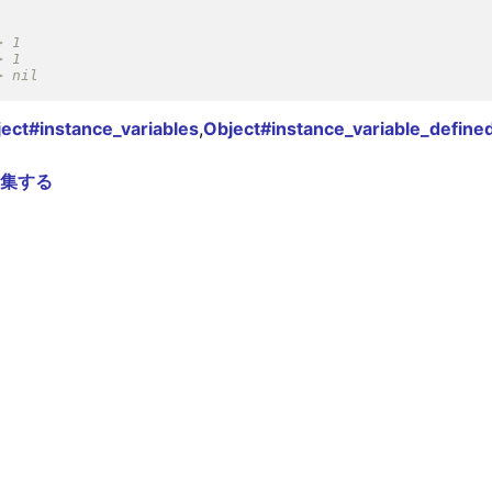
ect#instance_variables
,
Object#instance_variable_define
集する