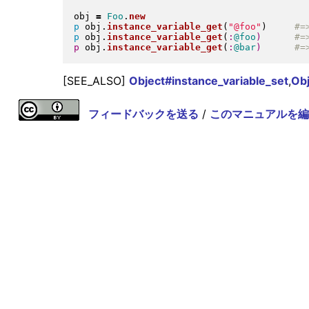
obj 
=
Foo
.
new
p
 obj
.
instance_variable_get
(
"
@foo
"
)
p
 obj
.
instance_variable_get
(
:
@foo
)
p
 obj
.
instance_variable_get
(
:
@bar
)
[SEE_ALSO]
Object#instance_variable_set
,
Obj
フィードバックを送る
/
このマニュアルを編