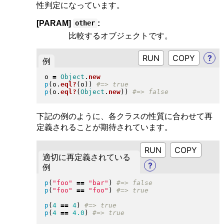
性判定になっています。
[PARAM]
:
other
比較するオブジェクトです。
RUN
?
例
o 
=
Object
.
new
p
(
o
.
eql?
(
o
)
)
p
(
o
.
eql?
(
Object
.
new
)
)
下記の例のように、各クラスの性質に合わせて再
定義されることが期待されています。
RUN
適切に再定義されている
?
例
p
(
"
foo
"
==
"
bar
"
)
p
(
"
foo
"
==
"
foo
"
)
p
(
4
==
4
)
p
(
4
==
4.0
)