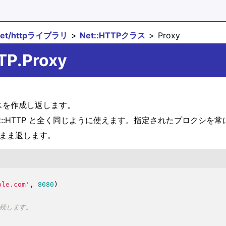
net/httpライブラリ
Net::HTTPクラス
Proxy
TP.Proxy
クラスを作成し返します。
Net::HTTP と全く同じように使えます。指定されたプロクシを常
をそのまま返します。
ple.com'
, 
8080
)