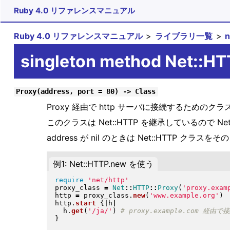
Ruby 4.0 リファレンスマニュアル
Ruby 4.0 リファレンスマニュアル
ライブラリ一覧
singleton method Net::HT
Proxy(address, port = 80) -> Class
Proxy 経由で http サーバに接続するための
このクラスは Net::HTTP を継承しているので 
address が nil のときは Net::HTTP クラス
例1: Net::HTTP.new を使う
require
'net/http'
proxy_class 
=
Net
::
HTTP
::
Proxy
(
'proxy.exam
http 
=
 proxy_class
.
new
(
'www.example.org'
)
http
.
start
{
|
h
|
  h
.
get
(
'/ja/'
)
}