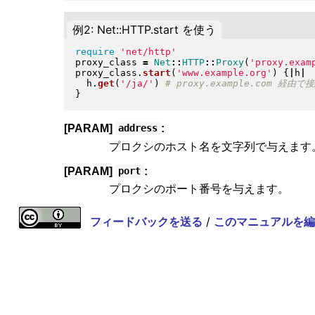
例2: Net::HTTP.start を使う
require
'net/http'
proxy_class 
=
Net
::
HTTP
::
Proxy
(
'proxy.exam
proxy_class
.
start
(
'www.example.org'
)
{
|
h
|
  h
.
get
(
'/ja/'
)
}
[PARAM]
:
address
プロクシのホスト名を文字列で与えます
[PARAM]
:
port
プロクシのポート番号を与えます。
フィードバックを送る
/
このマニュアルを編