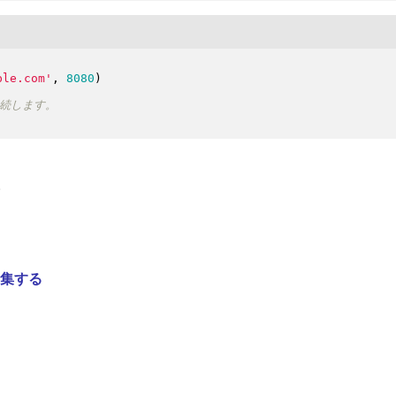
ple.com'
, 
8080
)
。
集する