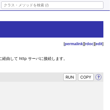
[
permalink
][
rdoc
][
edit
]
に経由して http サーバに接続します。
RUN
?