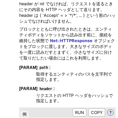
header が nil でなければ、リクエストを送るとき
にその内容を HTTP ヘッダとして送ります。
header は { 'Accept' = > '*/*', ... } という形のハッ
シュでなければいけません。
ブロックとともに呼び出されたときは、エンティ
ティボディをソケットから読み出す前に、接続を
維持した状態で
Net::HTTPResponse
オブジェク
トをブロックに渡します。大きなサイズのボディ
を一度に読みだすとまずく、小さなサイズに分け
て取りだしたい場合にはこれを利用します。
[PARAM]
:
path
取得するエンティティのパスを文字列で
指定します。
[PARAM]
:
header
リクエストの HTTP ヘッダをハッシュで
指定します。
RUN
?
例