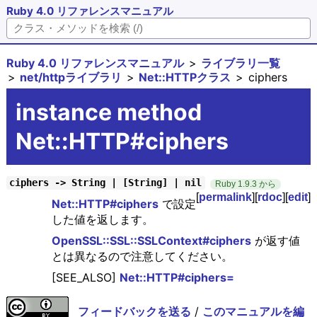
Ruby 4.0 リファレンスマニュアル
Ruby 4.0 リファレンスマニュアル
ライブラリ一覧
net/httpライブラリ
Net::HTTPクラス
ciphers
instance method
Net::HTTP#ciphers
ciphers -> String | [String] | nil
Ruby 1.9.3 から
[
permalink
][
rdoc
][
edit
]
Net::HTTP#ciphers
で設定
した値を返します。
OpenSSL::SSL::SSLContext#ciphers
が返す値
とは異なるので注意してください。
[SEE_ALSO]
Net::HTTP#ciphers=
フィードバックを送る
/
このマニュアルを編