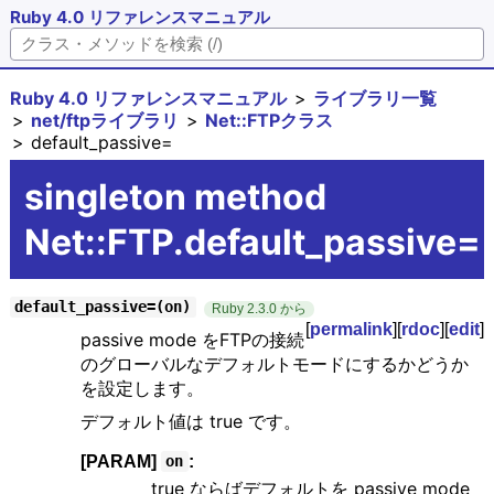
Ruby 4.0 リファレンスマニュアル
Ruby 4.0 リファレンスマニュアル
ライブラリ一覧
net/ftpライブラリ
Net::FTPクラス
default_passive=
singleton method
Net::FTP.default_passive=
default_passive=(on)
Ruby 2.3.0 から
[
permalink
][
rdoc
][
edit
]
passive mode をFTPの接続
のグローバルなデフォルトモードにするかどうか
を設定します。
デフォルト値は true です。
[PARAM]
:
on
true ならばデフォルトを passive mode