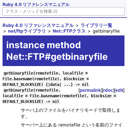
Ruby 4.0 リファレンスマニュアル
Ruby 4.0 リファレンスマニュアル
ライブラリ一覧
net/ftpライブラリ
Net::FTPクラス
getbinaryfile
instance method
Net::FTP#getbinaryfile
getbinaryfile(remotefile, localfile =
File.basename(remotefile), blocksize =
DEFAULT_BLOCKSIZE) {|data| ...} -> nil
[
permalink
][
rdoc
][
edit
]
getbinaryfile(remotefile,
localfile = File.basename(remotefile), blocksize =
DEFAULT_BLOCKSIZE) -> nil
サーバ上のファイルをバイナリモードで取得しま
す。
サーバー上にある remotefile という名前のファイ