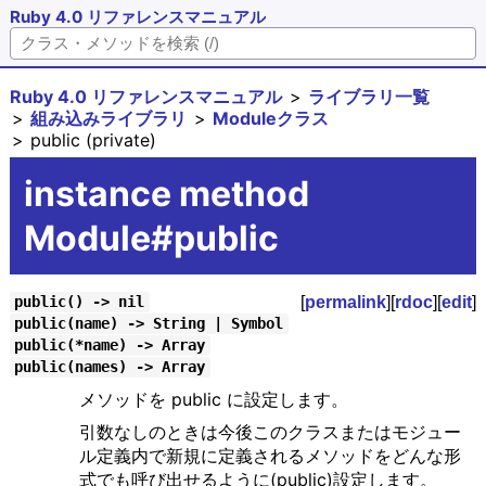
Ruby 4.0 リファレンスマニュアル
Ruby 4.0 リファレンスマニュアル
ライブラリ一覧
組み込みライブラリ
Moduleクラス
public (private)
instance method
Module#public
[
permalink
][
rdoc
][
edit
]
public() -> nil
public(name) -> String | Symbol
public(*name) -> Array
public(names) -> Array
メソッドを public に設定します。
引数なしのときは今後このクラスまたはモジュー
ル定義内で新規に定義されるメソッドをどんな形
式でも呼び出せるように(public)設定します。