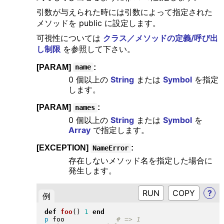
引数が与えられた時には引数によって指定された
メソッドを public に設定します。
可視性については
クラス／メソッドの定義/呼び出
し制限
を参照して下さい。
[PARAM]
:
name
0 個以上の
String
または
Symbol
を指定
します。
[PARAM]
:
names
0 個以上の
String
または
Symbol
を
Array
で指定します。
[EXCEPTION]
:
NameError
存在しないメソッド名を指定した場合に
発生します。
RUN
?
例
def
foo
(
)
1
end
p
 foo             