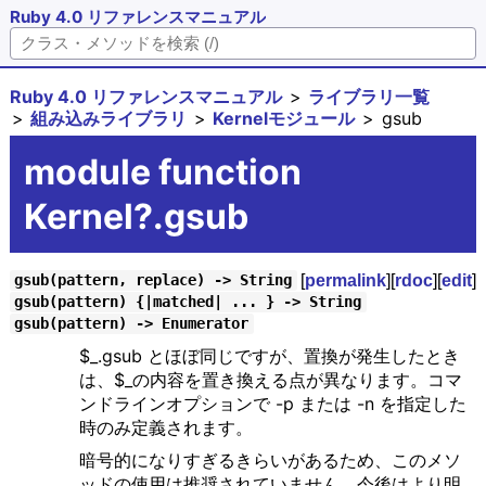
Ruby 4.0 リファレンスマニュアル
Ruby 4.0 リファレンスマニュアル
ライブラリ一覧
組み込みライブラリ
Kernelモジュール
gsub
module function
Kernel?.gsub
[
permalink
][
rdoc
][
edit
]
gsub(pattern, replace) -> String
gsub(pattern) {|matched| ... } -> String
gsub(pattern) -> Enumerator
$_.gsub とほぼ同じですが、置換が発生したとき
は、$_の内容を置き換える点が異なります。コマ
ンドラインオプションで -p または -n を指定した
時のみ定義されます。
暗号的になりすぎるきらいがあるため、このメソ
ッドの使用は推奨されていません。今後はより明