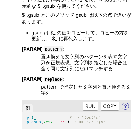
示的な $_.gsub を使ってください。
$_.gsub とこのメソッド gsub は以下の点で違いが
あります。
gsub は $_ の値をコピーして、コピーの方を
更新し、 $_ に再代入します。
[PARAM]
:
pattern
置き換える文字列のパターンを表す文字
列か正規表現。文字列を指定した場合は
全く同じ文字列にだけマッチする
[PARAM]
:
replace
pattern で指定した文字列と置き換える文
字列
RUN
?
例
p
$_
p
gsub
(
/es/
, 
'!!'
)