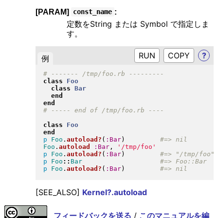
[PARAM]
:
const_name
定数をString または Symbol で指定しま
す。
RUN
?
例
class
Foo
class
Bar
end
end
class
Foo
end
p
Foo
.
autoload?
(
:Bar
)
Foo
.
autoload
:Bar
, 
'/tmp/foo'
p
Foo
.
autoload?
(
:Bar
)
p
Foo
::
Bar
p
Foo
.
autoload?
(
:Bar
)
[SEE_ALSO]
Kernel?.autoload
フィードバックを送る
/
このマニュアルを編