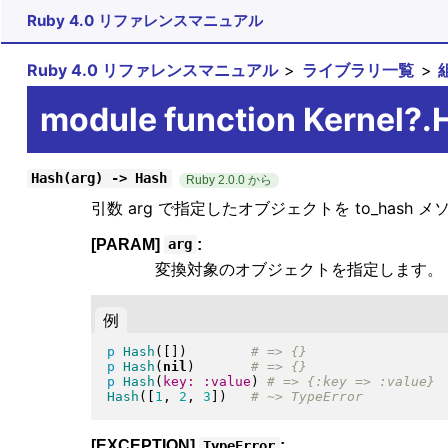
Ruby 4.0 リファレンスマニュアル
Ruby 4.0 リファレンスマニュアル
ライブラリ一覧
module function Kernel?.
Hash(arg) -> Hash
Ruby 2.0.0 から
引数 arg で指定したオブジェクトを to_hash
[PARAM]
:
arg
変換対象のオブジェクトを指定します。
例
p
Hash
(
[
]
)
p
Hash
(
nil
)
p
Hash
(
key:
:value
)
Hash
(
[
1
, 
2
, 
3
]
)
[EXCEPTION]
:
TypeError