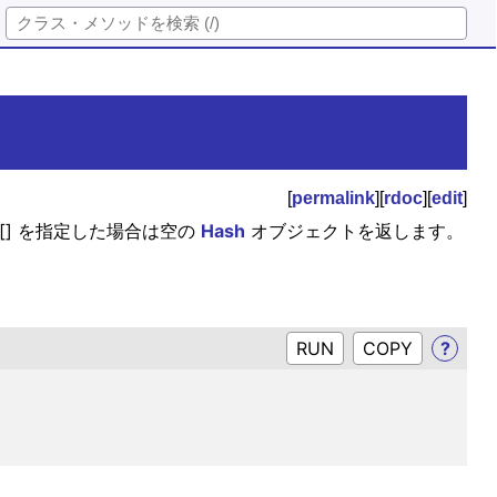
[
permalink
][
rdoc
][
edit
]
 [] を指定した場合は空の
Hash
オブジェクトを返します。
RUN
?