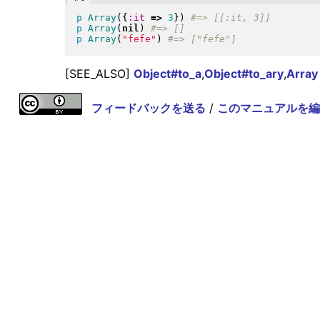
p
Array
(
{
:it
=>
3
}
)
p
Array
(
nil
)
p
Array
(
"
fefe
"
)
[SEE_ALSO]
Object#to_a
,
Object#to_ary
,
Array
フィードバックを送る
/
このマニュアルを編