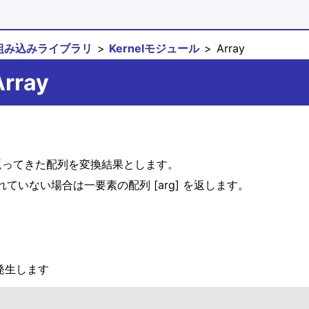
組み込みライブラリ
Kernelモジュール
Array
Array
び出して、返ってきた配列を変換結果とします。
定義されていない場合は一要素の配列 [arg] を返します。
ば発生します