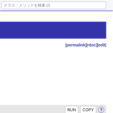
[
permalink
][
rdoc
][
edit
]
RUN
?