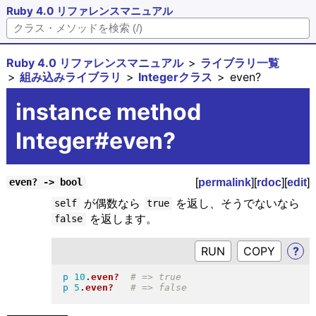
Ruby 4.0 リファレンスマニュアル
Ruby 4.0 リファレンスマニュアル
ライブラリ一覧
組み込みライブラリ
Integerクラス
even?
instance method
Integer#even?
[
permalink
][
rdoc
][
edit
]
even? -> bool
が偶数なら
を返し、そうでないなら
self
true
を返します。
false
RUN
?
p
10
.
even?
p
5
.
even?