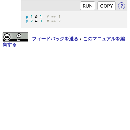
RUN
?
p
1
&
1
p
2
&
3
フィードバックを送る
/
このマニュアルを編
集する