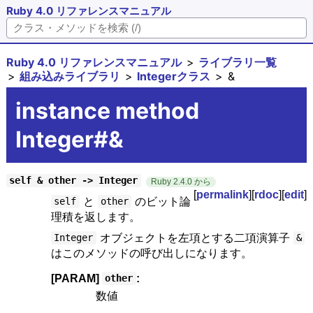
Ruby 4.0 リファレンスマニュアル
Ruby 4.0 リファレンスマニュアル
ライブラリ一覧
組み込みライブラリ
Integerクラス
&
instance method
Integer#&
self & other -> Integer
Ruby 2.4.0 から
[
permalink
][
rdoc
][
edit
]
と
のビット論
self
other
理積を返します。
オブジェクトを左項とする二項演算子
Integer
&
はこのメソッドの呼び出しになります。
[PARAM]
:
other
数値