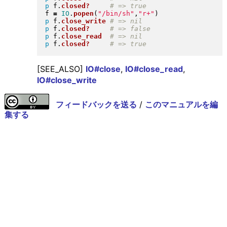
p
 f
.
closed?
f 
=
IO
.
popen
(
"
/bin/sh
"
,
"
r+
"
)
p
 f
.
close_write
p
 f
.
closed?
p
 f
.
close_read
p
 f
.
closed?
[SEE_ALSO]
IO#close
,
IO#close_read
,
IO#close_write
フィードバックを送る
/
このマニュアルを編
集する