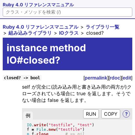
Ruby 4.0 リファレンスマニュアル
Ruby 4.0 リファレンスマニュアル
ライブラリ一覧
組み込みライブラリ
IOクラス
closed?
instance method
IO#closed?
[
permalink
][
rdoc
][
edit
]
closed? -> bool
self が完全に(読み込み用と書き込み用の両方が)ク
ローズされている場合に true を返します。そうで
ない場合は false を返します。
RUN
?
例
IO
.
write
(
"
testfile
"
, 
"
test
"
)
f 
=
File
.
new
(
"
testfile
"
)
p
 f
.
close