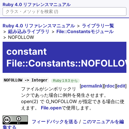
Ruby 4.0 リファレンスマニュアル
Ruby 4.0 リファレンスマニュアル
ライブラリ一覧
組み込みライブラリ
File::Constantsモジュール
NOFOLLOW
constant
File::Constants::NOFOLLO
NOFOLLOW -> Integer
Ruby 1.9.3 から
[
permalink
][
rdoc
][
edit
]
ファイルがシンボリックリ
ンクであった場合に例外を発生させます。
open(2) で O_NOFOLLOW が指定できる場合に使
えます。
File.open
で使用します。
フィードバックを送る
/
このマニュアルを編
集する