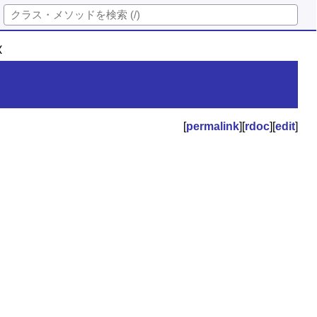
X
[
permalink
][
rdoc
][
edit
]