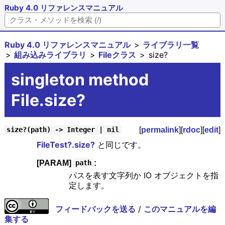
Ruby 4.0 リファレンスマニュアル
Ruby 4.0 リファレンスマニュアル
ライブラリ一覧
組み込みライブラリ
Fileクラス
size?
singleton method
File.size?
[
permalink
][
rdoc
][
edit
]
size?(path) -> Integer | nil
FileTest?.size?
と同じです。
[PARAM]
:
path
パスを表す文字列か IO オブジェクトを指
定します。
フィードバックを送る
/
このマニュアルを編
集する