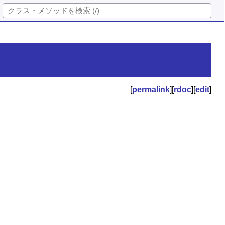
[
permalink
][
rdoc
][
edit
]