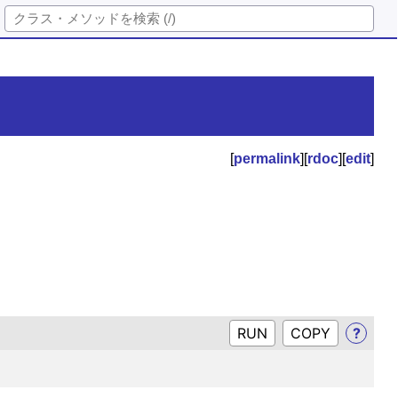
[
permalink
][
rdoc
][
edit
]
RUN
?