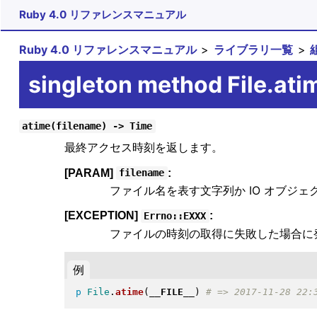
Ruby 4.0 リファレンスマニュアル
Ruby 4.0 リファレンスマニュアル
ライブラリ一覧
singleton method File.ati
atime(filename) -> Time
最終アクセス時刻を返します。
[PARAM]
:
filename
ファイル名を表す文字列か IO オブジ
[EXCEPTION]
:
Errno::EXXX
ファイルの時刻の取得に失敗した場合に
例
p
File
.
atime
(
__FILE__
)