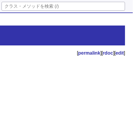
[
permalink
][
rdoc
][
edit
]