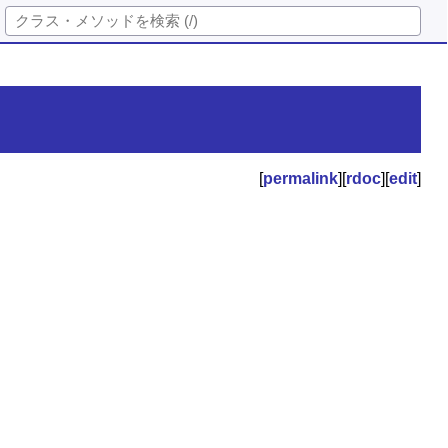
[
permalink
][
rdoc
][
edit
]